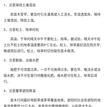
1、注意保持土壤湿润
若苗木受早，要及时引水灌溉或人工浇水，至湿透苗床，保持
土壤湿润，降低土温。
2、注意松土、除草时机
高温、干旱的晴天中午不要松土、除草。据试验，晴天中午松
土比不松土的地表温度要高8℃左右。松土、除草最好选在阴天早、
晚或雨后进行。松土、除草时切勿碰伤苗木根须。
3、注意勤施、淡施水肥
施肥不可浓度过高，一次不可施得过多。要在早、晚浇水或淡
施水肥，决不可在苗行间撒施化肥。施水肥可在松土、除草后进
行。
4、注意覆草遮阳降温
苗木行间最好用稻草或茅草覆盖地表。遮阳的比没有遮阳的地
表温度要低10℃左右。有条件的要搭棚遮阳，以利苗木生长。