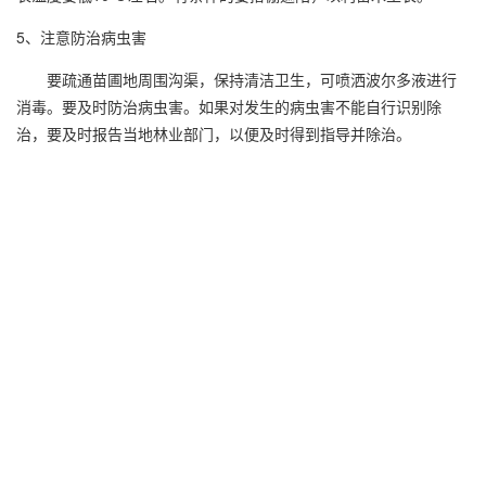
5、注意防治病虫害
要疏通苗圃地周围沟渠，保持清洁卫生，可喷洒波尔多液进行
消毒。要及时防治病虫害。如果对发生的病虫害不能自行识别除
治，要及时报告当地林业部门，以便及时得到指导并除治。