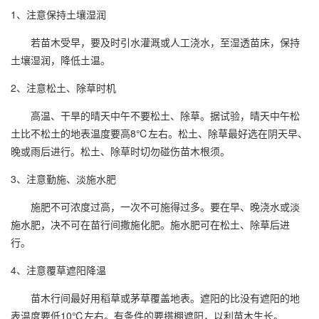
1、注意保持土壤湿润
若苗木受早，要及时引水灌溉或人工浇水，至湿透苗床，保持
土壤湿润，降低土温。
2、注意松土、除草时机
高温、干旱的晴天中午不要松土、除草。据试验，晴天中午松
土比不松土的地表温度要高8℃左右。松土、除草最好选在阴天早、
晚或雨后进行。松土、除草时切勿碰伤苗木根须。
3、注意勤施、淡施水肥
施肥不可浓度过高，一次不可施得过多。要在早、晚浇水或淡
施水肥，决不可在苗行间撒施化肥。施水肥可在松土、除草后进
行。
4、注意覆草遮阳降温
苗木行间最好用稻草或茅草覆盖地表。遮阳的比没有遮阳的地
表温度要低10℃左右。有条件的要搭棚遮阳，以利苗木生长。