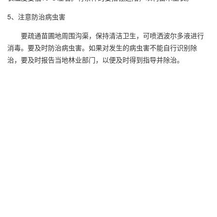
5、注意防治病虫害
要疏通苗圃地周围沟渠，保持清洁卫生，可喷洒波尔多液进行
消毒。要及时防治病虫害。如果对发生的病虫害不能自行识别除
治，要及时报告当地林业部门，以便及时得到指导并除治。